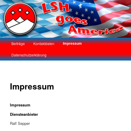
LSH goes America
Hauptmenü
Impressum
Beiträge
Kontaktdaten
Zum
Datenschutzerklärung
Inhalt
wechseln
Impressum
Impressum
Diensteanbieter
Ralf Sepper