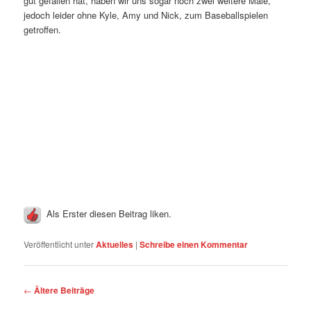
gut gefallen hat, haben wir uns sogar noch zwei weitere Male,
jedoch leider ohne Kyle, Amy und Nick, zum Baseballspielen
getroffen.
Als Erster diesen Beitrag liken.
Veröffentlicht unter
Aktuelles
|
Schreibe einen Kommentar
Beitrags-
←
Ältere Beiträge
Navigation