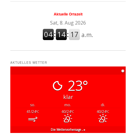
Aktuelle Ortszeit
AKTUELLES WETTER
◉
23°
klar
so.
mo.
di.
41/24
40/24
40/24
°C
°C
°C
Die Wettervorhersage
, ▸