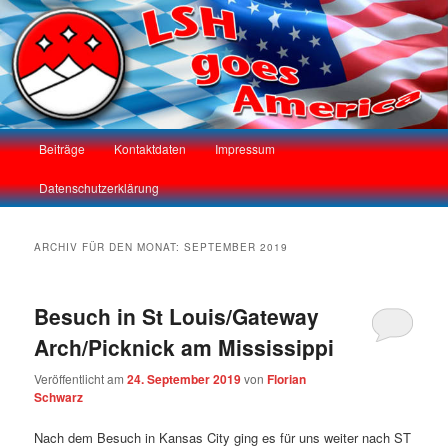
LSH goes America
Hauptmenü
Beiträge
Kontaktdaten
Impressum
Zum
Zum
Datenschutzerklärung
Inhalt
sekundären
wechseln
Inhalt
ARCHIV FÜR DEN MONAT:
SEPTEMBER 2019
wechseln
Besuch in St Louis/Gateway
Arch/Picknick am Mississippi
Veröffentlicht am
24. September 2019
von
Florian
Schwarz
Nach dem Besuch in Kansas City ging es für uns weiter nach ST